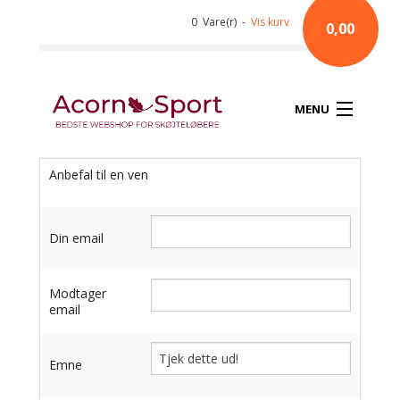
0 Vare(r) -
Vis kurv
0,00
MENU
Anbefal til en ven
Din email
Modtager
email
Emne