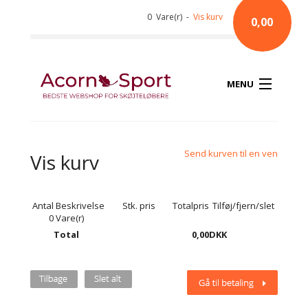
0 Vare(r) -
Vis kurv
0,00
MENU
Send kurven til en ven
Vis kurv
Antal
Beskrivelse
Stk. pris
Totalpris
Tilføj/fjern/slet
0
Vare(r)
Total
0,00
DKK