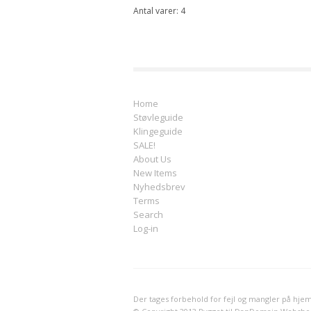
Antal varer: 4
Home
Støvleguide
Klingeguide
SALE!
About Us
New Items
Nyhedsbrev
Terms
Search
Log-in
Der tages forbehold for fejl og mangler på hj