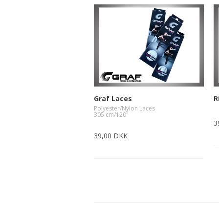
-Advanced Skates
-Elite Skates
-Ice Dance Skates
Graf Laces
R
Polyester/Nylon Laces
305 cm/120"
3
39,00 DKK