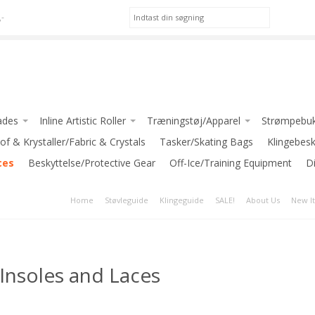
,-
ades
Inline Artistic Roller
Træningstøj/Apparel
Strømpebuk
ackson)
of & Krystaller/Fabric & Crystals
Pic Skates-Roller
*Apparel for GIRLS
Tasker/Skating Bags
Klingebes
ces
LSON
Beskyttelse/Protective Gear
Jackson Atom Roller
*Apparel for LADIES
Off-Ice/Training Equipment
D
*Apparel for BOYS/MEN
Home
Støvleguide
Klingeguide
SALE!
About Us
New I
iedell)
INTERMEZZO
 Blades
JIV SPORT
iate Blades
GRAF
Insoles and Laces
 Blades
-Klub Jakker / Club Jackets
e Blades