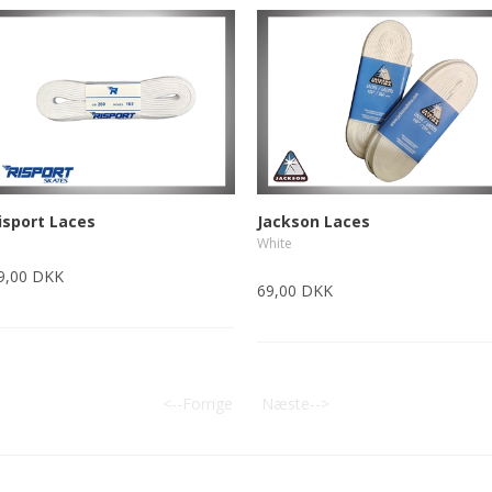
isport Laces
Jackson Laces
White
9,00 DKK
69,00 DKK
<--Forrige
Næste-->