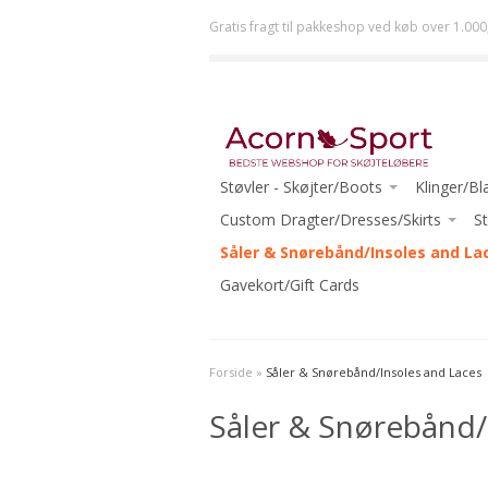
Gratis fragt til pakkeshop ved køb over 1.000
Støvler - Skøjter/Boots
Klinger/Bl
JACKSON
Custom Dragter/Dresses/Skirts
ULTIMA (J
St
RISPORT
ACORN DRESSES ONE-OF-A-KIND
Såler & Snørebånd/Insoles and La
JOHN WI
GRAF
READY TO WEAR
Gavekort/Gift Cards
MK
RIEDELL
ECLIPSE (R
WIFA
-Beginner
Forside
»
Såler & Snørebånd/Insoles and Laces
AURA
-Intermed
Såler & Snørebånd/
-Beginner Skates
-Advanced
-Beginner-Intermediate Skates
-Ice Danc
-Intermediate Skates