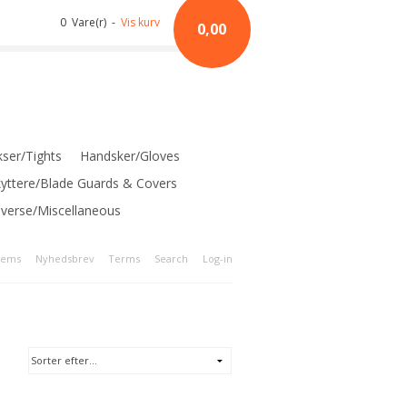
0 Vare(r) -
Vis kurv
0,00
ser/Tights
Handsker/Gloves
kyttere/Blade Guards & Covers
iverse/Miscellaneous
tems
Nyhedsbrev
Terms
Search
Log-in