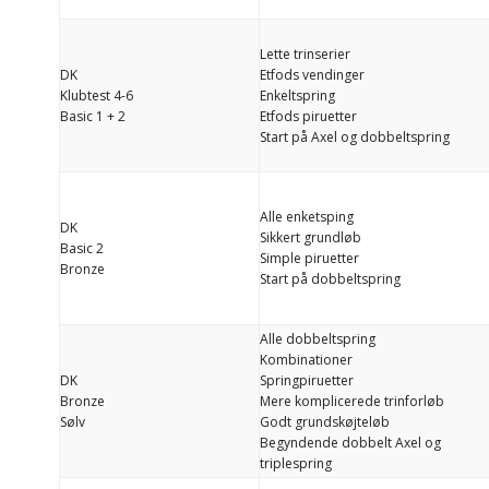
Lette trinserier
DK
Etfods vendinger
Klubtest 4-6
Enkeltspring
Basic 1 + 2
Etfods piruetter
Start på Axel og dobbeltspring
Alle enketsping
DK
Sikkert grundløb
Basic 2
Simple piruetter
Bronze
Start på dobbeltspring
Alle dobbeltspring
Kombinationer
DK
Springpiruetter
Bronze
Mere komplicerede trinforløb
Sølv
Godt grundskøjteløb
Begyndende dobbelt Axel og
triplespring