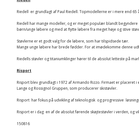
Riedell er grundlagt af Paul Riedell. Topmodellerne er i mere end 65
Riedell har mange modeller, og er meget populær blandt begyndere og
børn/unge løbere og med at flytte løbere fra meget høje og stive støvle
Støvlerne er et godt valg for de løbere, som har tilspidsede tær.
Mange unge løbere har brede fødder. For at imødekomme denne udfor
Riedells støvler og titaniumklinger hører til de absolut letteste på ma
Risport
Risport blev grundlagt i 1972 af Armando Rizzo. Firmaet er placeret i 
Lange og Rossignol Gruppen, som producerer skistøvler.
Risport har fokus på udvikling af teknologisk og progressive løsning
Risport er i dag en af de absolut førende skøjtestøvler i verden, og vi
150816