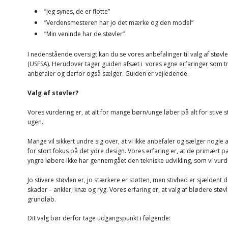
”Jeg synes, de er flotte”
”Verdensmesteren har jo det mærke og den model”
”Min veninde har de støvler”
I nedenstående oversigt kan du se vores anbefalinger til valg af stø
(USFSA). Herudover tager guiden afsæt i vores egne erfaringer som 
anbefaler og derfor også sælger. Guiden er vejledende.
Valg af støvler?
Vores vurdering er, at alt for mange børn/unge løber på alt for stive
ugen.
Mange vil sikkert undre sig over, at vi ikke anbefaler og sælger nogle af
for stort fokus på det ydre design. Vores erfaring er, at de primært 
yngre løbere ikke har gennemgået den tekniske udvikling, som vi vurde
Jo stivere støvlen er, jo stærkere er støtten, men stivhed er sjældent d
skader – ankler, knæ og ryg. Vores erfaring er, at valg af blødere stø
grundløb.
Dit valg bør derfor tage udgangspunkt i følgende: