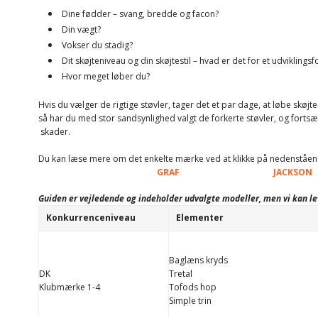
Dine fødder – svang, bredde og facon?
Din vægt?
Vokser du stadig?
Dit skøjteniveau og din skøjtestil – hvad er det for et udviklings
Hvor meget løber du?
Hvis du vælger de rigtige støvler, tager det et par dage, at løbe skøjte
så har du med stor sandsynlighed valgt de forkerte støvler, og fortsæ
skader.
Du kan læse mere om det enkelte mærke ved at klikke på nedenståe
GRAF
JACKSON
Guiden er vejledende og indeholder udvalgte modeller, men vi kan le
Konkurrenceniveau
Elementer
Baglæns kryds
DK
Tretal
Klubmærke 1-4
Tofods hop
Simple trin