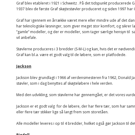
Graf blev etableret i 1921 i Schweitz . På det tidspunkt producerede Gr
1937 blev de første Graf skøjtestøvler produceret og siden 1997 har Gr
Graf har igennem en årrække været mere eller mindre ude af det dans
har teknologiske løsninger, som giver meget stor komfort, og sikrer
”gamle” modeller, og der er modeller, som tager særlige hensyn til sæ
vil anbefale.
Støvlerne produceres i 3 bredder (S-M-L) og kan, hvis det er nødvendig
Graf kan bl.a. være et godt valg til de løbere, som er platfodede.
Jackson
Jackson blev grundlagt i 1966 af verdensmesteren fra 1962, Donald J
støvler, som i dag benyttes af skøjteløbere i hele verden.
Med den udvikling, som støvlerne har gennemgået, er det vores vurderi
Jackson er et godt valg for de løbere, der har flere tær, som har s
eller flere tær stikker lige så langt frem som storetåen.
Alle modeller leveres i op til 4 bredder, hvilket også gør Jackson til de
Riedell