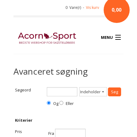
0 Vare(r) -
Vis kurv
0,00
MENU
Avanceret søgning
Søgeord
Og
Eller
Kriterier
Pris
Fra