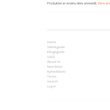
Produktet er endnu ikke anmeldt.
Skriv e
Home
Støvleguide
Klingeguide
SALE!
About Us
New Items
Nyhedsbrev
Terms
Search
Log-in