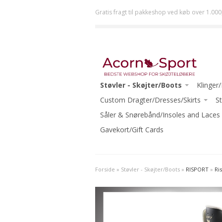
Gratis fragt til pakkeshop ved køb over 1.000
Støvler - Skøjter/Boots
Klinger
JACKSON
Custom Dragter/Dresses/Skirts
ULTIMA 
St
RISPORT
ACORN DRESSES ONE-OF-A-KIND
Såler & Snørebånd/Insoles and Laces
JOHN 
GRAF
READY TO WEAR
Gavekort/Gift Cards
MK
RIEDELL
ECLIPSE
WIFA
-Beginn
Forside
»
Støvler - Skøjter/Boots
»
RISPORT
»
Ri
AURA
-Interm
-Beginner Skates
-Advanc
-Beginner-Intermediate Skates
-Ice Da
-Intermediate Skates