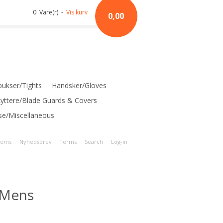
0 Vare(r) -
Vis kurv
0,00
ukser/Tights
Handsker/Gloves
kyttere/Blade Guards & Covers
se/Miscellaneous
tems
Nyhedsbrev
Terms
Search
Log-in
e Mens