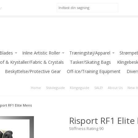
,-
/Blades
Inline Artistic Roller
Træningstøj/Apparel
Strømpeb
(Jackson)
of & Krystaller/Fabric & Crystals
Pic Skates-Roller
*Apparel for GIRLS
Tasker/Skating Bags
Klingebes
WILSON
Beskyttelse/Protective Gear
Jackson Atom Roller
Off-Ice/Training Equipment
*Apparel for LADIES
Diver
*Apparel for BOYS/MEN
Home
Støvleguide
Klingeguide
SALE!
About Us
New I
 (Riedell)
INTERMEZZO
er Blades
JIV SPORT
sport RF1 Elite Mens
ediate Blades
GRAF
Risport RF1 Elit
ed Blades
-Klub Jakker / Club Jackets
nce Blades
Stiffness Rating 90