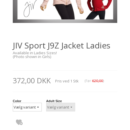
JIV Sport J9Z Jacket Ladies
Available in Ladies Sizes!
(Photo shown in Girls)
372,00 DKK
Pris ved
1
Stk
(Før
620,00
)
Color
Adult Size