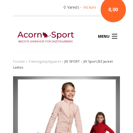
0 Vare(r) -
Vis kurv
0,00
MENU
Forside
»
Træningstøj/Apparel
»
JIV SPORT
»
JIV Sport J9Z Jacket
Ladies