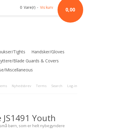
0 Vare(r) -
Vis kurv
0,00
ukser/Tights
Handsker/Gloves
kyttere/Blade Guards & Covers
se/Miscellaneous
tems
Nyhedsbrev
Terms
Search
Log-in
e JS1491 Youth
l små børn, som er helt nybegyndere