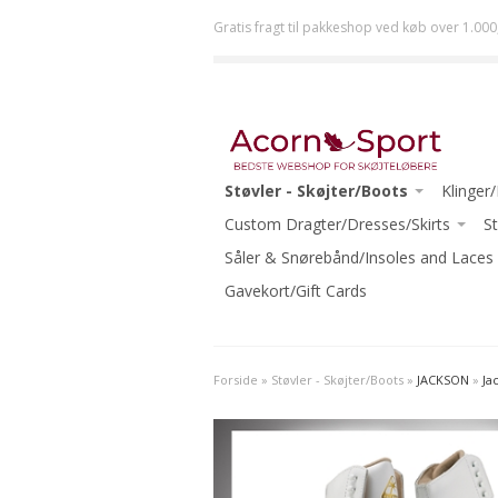
Gratis fragt til pakkeshop ved køb over 1.000
Støvler - Skøjter/Boots
Klinger
JACKSON
Custom Dragter/Dresses/Skirts
ULTIMA 
St
RISPORT
ACORN DRESSES ONE-OF-A-KIND
Såler & Snørebånd/Insoles and Laces
JOHN 
GRAF
READY TO WEAR
Gavekort/Gift Cards
MK
RIEDELL
ECLIPSE
WIFA
-Beginn
Forside
»
Støvler - Skøjter/Boots
»
JACKSON
»
Ja
AURA
-Interm
-Beginner Skates
-Advanc
-Beginner-Intermediate Skates
-Ice Da
-Intermediate Skates