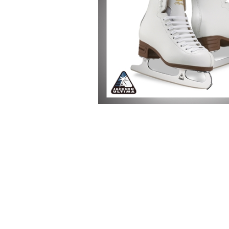
-Advanced Skates
-Elite Skates
-Ice Dance Skates