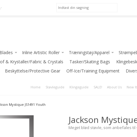
,-
/Blades
Inline Artistic Roller
Træningstøj/Apparel
Strømpeb
(Jackson)
of & Krystaller/Fabric & Crystals
Pic Skates-Roller
*Apparel for GIRLS
Tasker/Skating Bags
Klingebes
WILSON
Beskyttelse/Protective Gear
Jackson Atom Roller
Off-Ice/Training Equipment
*Apparel for LADIES
Diver
*Apparel for BOYS/MEN
Home
Støvleguide
Klingeguide
SALE!
About Us
New I
 (Riedell)
INTERMEZZO
er Blades
JIV SPORT
ckson Mystique JS1491 Youth
ediate Blades
GRAF
Jackson Mystiqu
ed Blades
-Klub Jakker / Club Jackets
nce Blades
Meget blød støvle, som anbefales ti