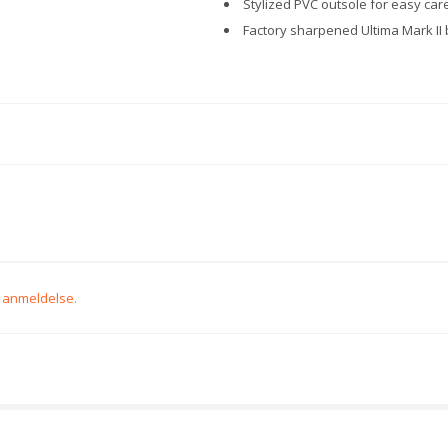
Stylized PVC outsole for easy car
Factory sharpened Ultima Mark II
n anmeldelse.