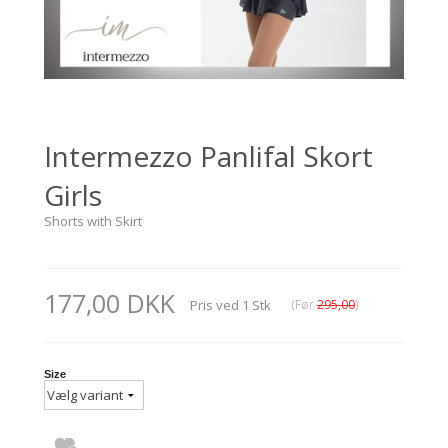
Intermezzo Panlifal Skort
Girls
Shorts with Skirt
177,00 DKK
Pris ved
1
Stk
(Før
295,00
)
Size