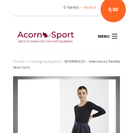
0 Vare(r) -
Vis kurv
0,00
MENU
Forside
»
Træningstøj/Apparel
»
INTERMEZZO
»
Intermezzo Panlifal
Skort Girls