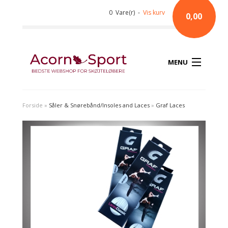
0 Vare(r) -
Vis kurv
0,00
MENU
Forside
»
Såler & Snørebånd/Insoles and Laces
»
Graf Laces