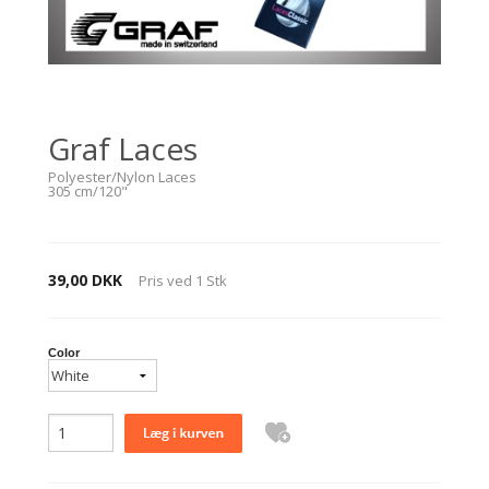
Graf Laces
Polyester/Nylon Laces
305 cm/120"
39,00 DKK
Pris ved
1
Stk
Color