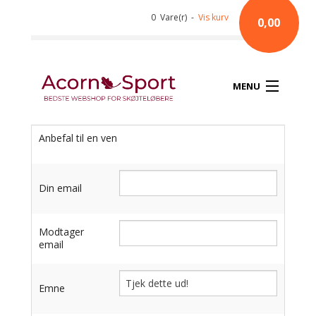
0 Vare(r) -
Vis kurv
0,00
MENU
Anbefal til en ven
Din email
Modtager
email
Emne